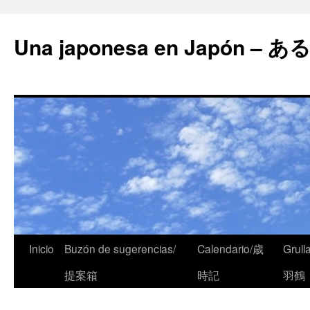
Una japonesa en Japón
Inicio
Buzón de sugerencias/
Calendario/歳
Grull
提案箱
時記
羽鶴