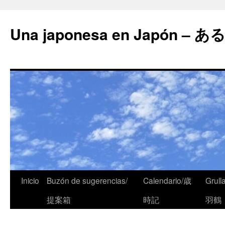
Una japonesa en Japón
Inicio
Buzón de sugerencias/
Calendario/歳
Grull
提案箱
時記
羽鶴