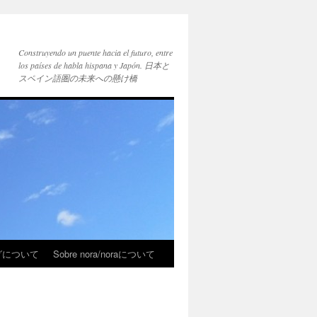
Construyendo un puente hacia el futuro, entre
los países de habla hispana y Japón. 日本と
スペイン語圏の未来への懸け橋
ブログについて
Sobre nora/noraについて