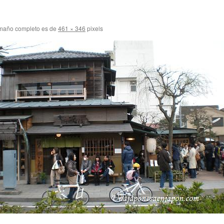
maño completo es de
461 × 346
pixels