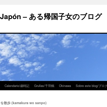
 en Japón – ある帰国子女のブログ
Calendario/歳時記
Grullas/千羽鶴
Okinawa
Sobre este blog/
倉を散歩 (kamakura wo sanpo)