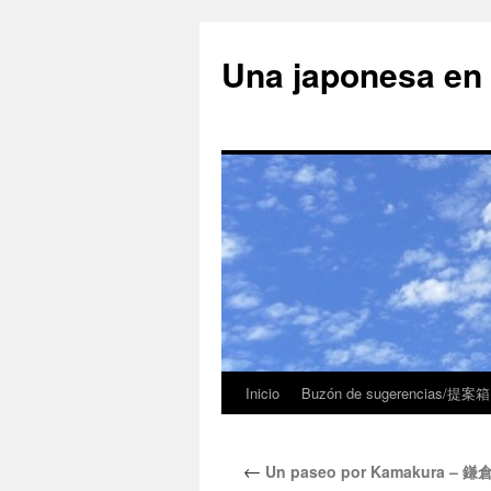
Una japonesa
Inicio
Buzón de sugerencias/提案箱
←
Un paseo por Kamakura – 鎌