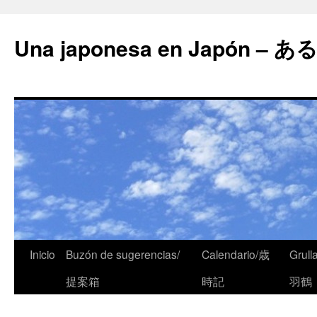
Una japonesa en Japón
Inicio
Buzón de sugerencias/
Calendario/歳
Grull
提案箱
時記
羽鶴