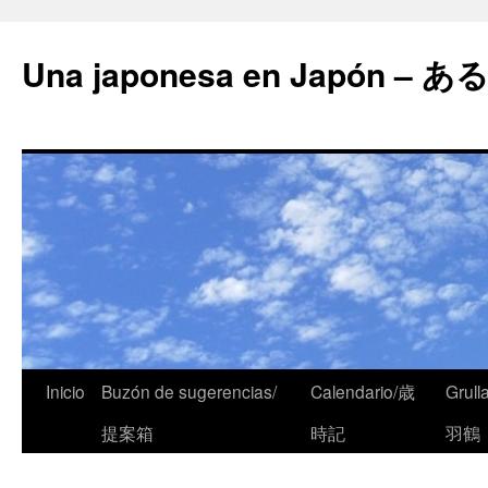
Una japonesa en Japón
Inicio
Buzón de sugerencias/
Calendario/歳
Grull
提案箱
時記
羽鶴