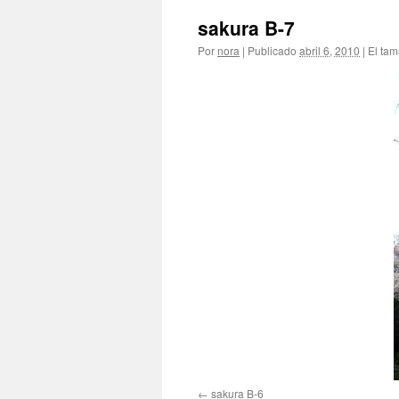
sakura B-7
Por
nora
|
Publicado
abril 6, 2010
|
El tam
sakura B-6