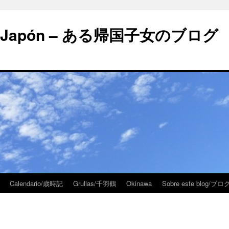
 en Japón – ある帰国子女のブログ
Calendario/歳時記
Grullas/千羽鶴
Okinawa
Sobre este blog/