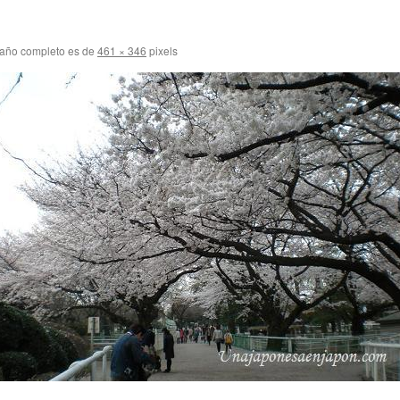
año completo es de
461 × 346
pixels