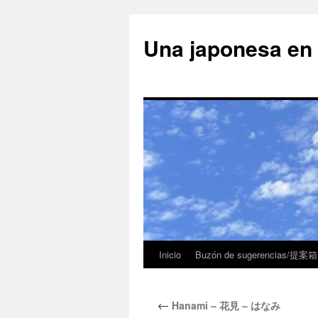
Una japonesa
Inicio
Buzón de sugerencias/提案箱
←
Hanami – 花見 – はなみ