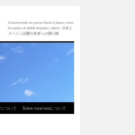
Construyendo un puente hacia el futuro, entre
los países de habla hispana y Japón. 日本と
スペイン語圏の未来への懸け橋
ブログについて
Sobre nora/noraについて