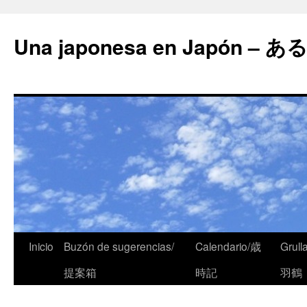
Una japonesa en Japón
Inicio
Buzón de sugerencias/
Calendario/歳
Grull
提案箱
時記
羽鶴