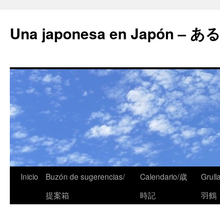
Una japonesa en Japón
Inicio
Buzón de sugerencias/
Calendario/歳
Grull
提案箱
時記
羽鶴