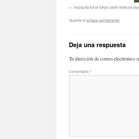
mezquita turca tokyo camii shibuya ja
Guarda el
enlace permanente
.
Deja una respuesta
Tu dirección de correo electrónico n
Comentario
*