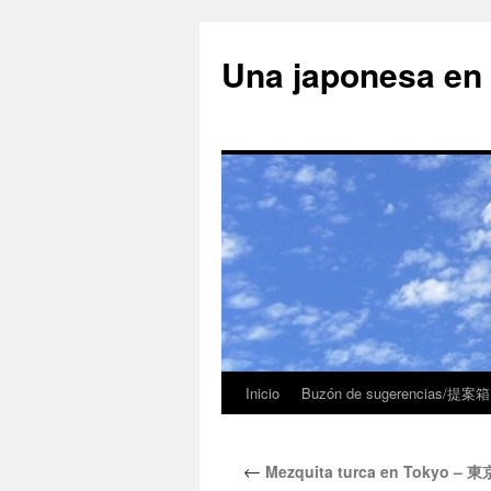
Una japonesa
Inicio
Buzón de sugerencias/提案箱
←
Mezquita turca en Tokyo 