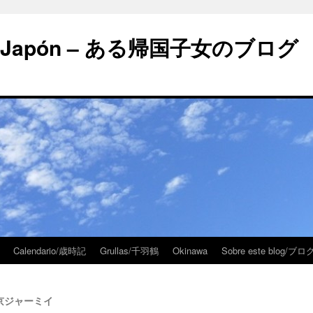
 en Japón – ある帰国子女のブログ
Calendario/歳時記
Grullas/千羽鶴
Okinawa
Sobre este blog/
– 東京ジャーミイ