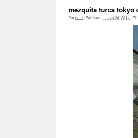
mezquita turca tokyo 
Por
nora
|
Publicado
marzo 26, 2014
|
El 