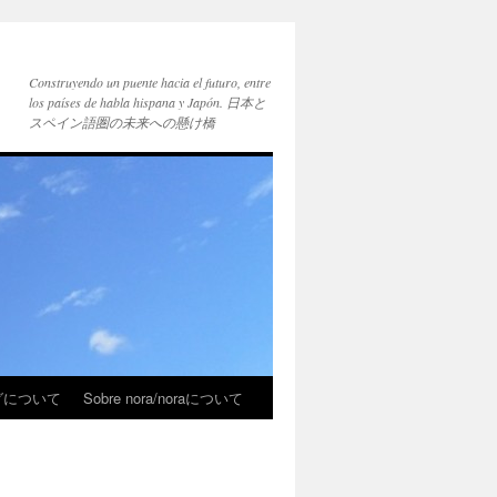
Construyendo un puente hacia el futuro, entre
los países de habla hispana y Japón. 日本と
スペイン語圏の未来への懸け橋
ブログについて
Sobre nora/noraについて