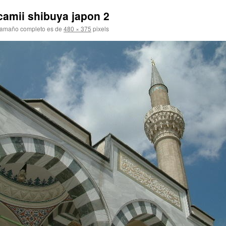
camii shibuya japon 2
tamaño completo es de
480 × 375
pixels