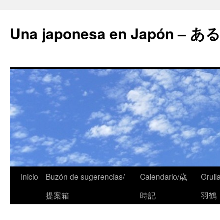
Una japonesa en Japón
Inicio
Buzón de sugerencias/
Calendario/歳
Grull
提案箱
時記
羽鶴