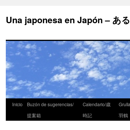
Una japonesa en Japón
Inicio
Buzón de sugerencias/
Calendario/歳
Grull
提案箱
時記
羽鶴