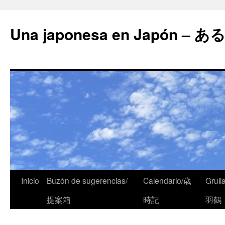
Una japonesa en Japón
Inicio
Buzón de sugerencias/
Calendario/歳
Grull
提案箱
時記
羽鶴