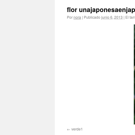
flor unajaponesaenja
Por
nora
|
Publicado
junio 6, 2013
|
El ta
verde1