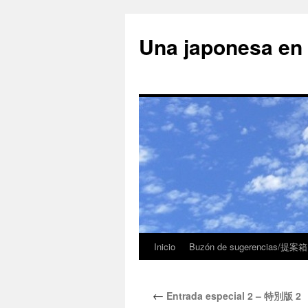
Una japonesa
Inicio
Buzón de sugerencias/提案箱
←
Entrada especial 2 – 特別版 2