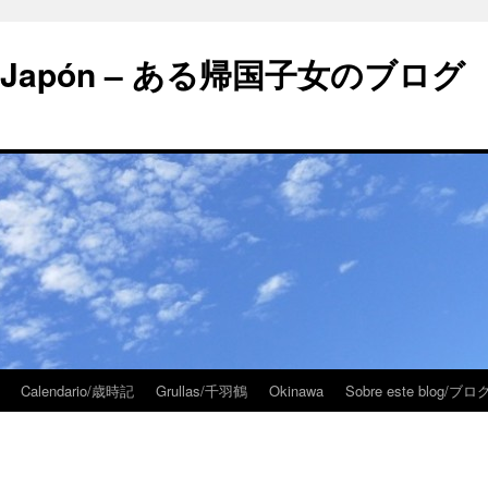
 en Japón – ある帰国子女のブログ
Calendario/歳時記
Grullas/千羽鶴
Okinawa
Sobre este blog/