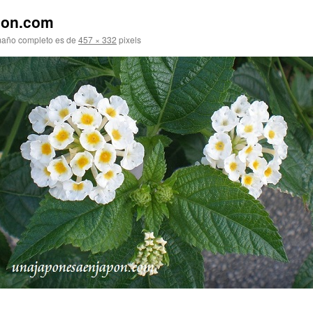
pon.com
maño completo es de
457 × 332
pixels