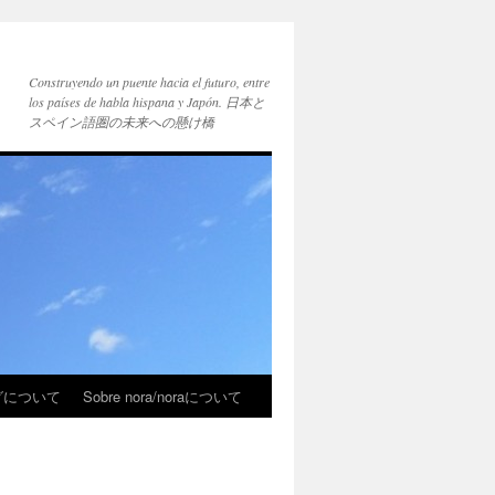
Construyendo un puente hacia el futuro, entre
los países de habla hispana y Japón. 日本と
スペイン語圏の未来への懸け橋
ブログについて
Sobre nora/noraについて