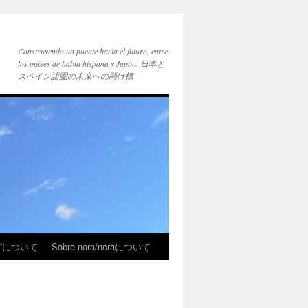
Construyendo un puente hacia el futuro, entre
los países de habla hispana y Japón. 日本と
スペイン語圏の未来への懸け橋
ブログについて
Sobre nora/noraについて