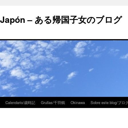
 en Japón – ある帰国子女のブログ
Calendario/歳時記
Grullas/千羽鶴
Okinawa
Sobre este blog/