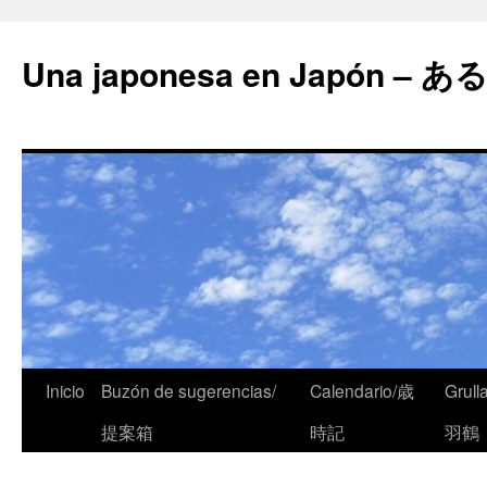
Una japonesa en Japón
Inicio
Buzón de sugerencias/
Calendario/歳
Grull
提案箱
時記
羽鶴