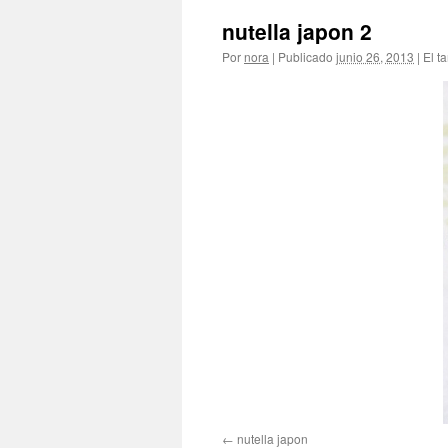
nutella japon 2
Por
nora
|
Publicado
junio 26, 2013
|
El t
nutella japon