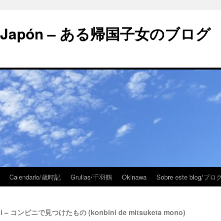
 en Japón – ある帰国子女のブログ
Calendario/歳時記
Grullas/千羽鶴
Okinawa
Sobre este blog/
vini – コンビニで見つけたもの (konbini de mitsuketa mono)