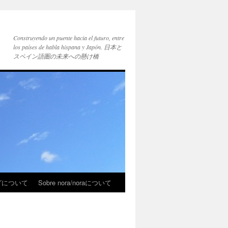
Construyendo un puente hacia el futuro, entre
los países de habla hispana y Japón. 日本と
スペイン語圏の未来への懸け橋
ブログについて
Sobre nora/noraについて