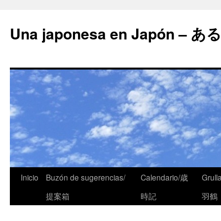
Una japonesa en Japón
Inicio
Buzón de sugerencias/
Calendario/歳
Grull
提案箱
時記
羽鶴