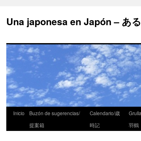
Una japonesa en Japón
Inicio
Buzón de sugerencias/
Calendario/歳
Grull
提案箱
時記
羽鶴