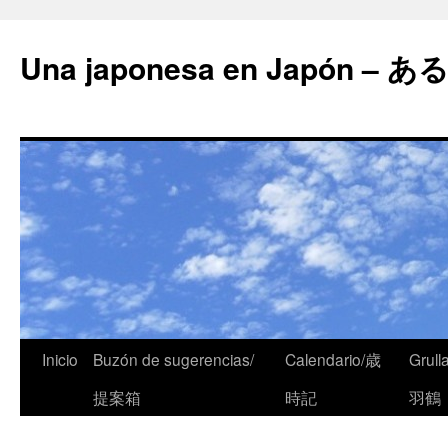
Una japonesa en Japón
Inicio
Buzón de sugerencias/
Calendario/歳
Grull
提案箱
時記
羽鶴