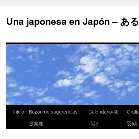
Una japonesa en Japón
Inicio
Buzón de sugerencias/
Calendario/歳
Grull
提案箱
時記
羽鶴