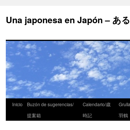
Una japonesa en Japón
Inicio
Buzón de sugerencias/
Calendario/歳
Grull
提案箱
時記
羽鶴