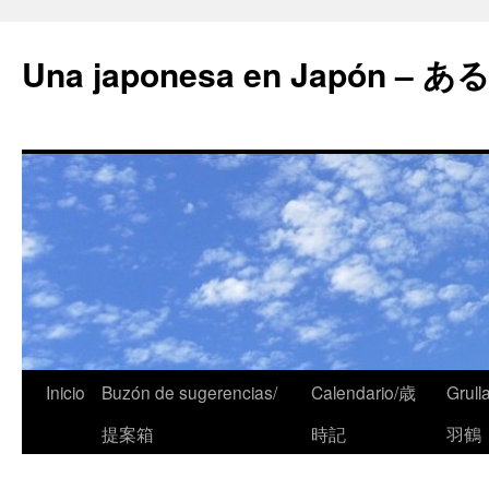
Una japonesa en Japón
Inicio
Buzón de sugerencias/
Calendario/歳
Grull
提案箱
時記
羽鶴