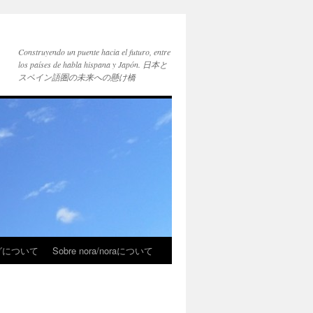
Construyendo un puente hacia el futuro, entre
los países de habla hispana y Japón. 日本と
スペイン語圏の未来への懸け橋
ブログについて
Sobre nora/noraについて