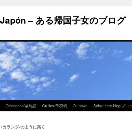
 en Japón – ある帰国子女のブログ
Calendario/歳時記
Grullas/千羽鶴
Okinawa
Sobre este blog/
ndá – ハカランダ-のように高く