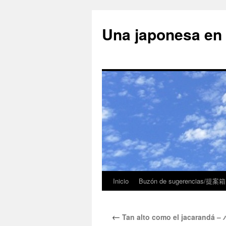
Una japonesa
Inicio
Buzón de sugerencias/提案箱
←
Tan alto como el jacara