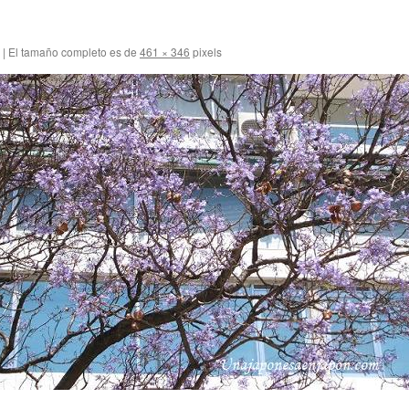
|
El tamaño completo es de
461 × 346
pixels