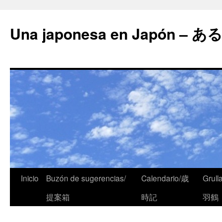
Una japonesa en Japón
Inicio
Buzón de sugerencias/
Calendario/歳
Grull
提案箱
時記
羽鶴