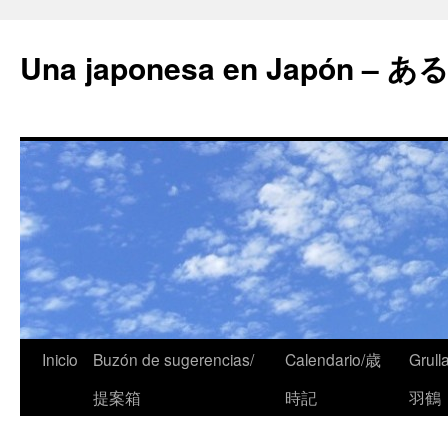
Una japonesa en Japón
Inicio
Buzón de sugerencias/
Calendario/歳
Grull
提案箱
時記
羽鶴