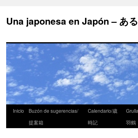
Una japonesa en Japón
Inicio
Buzón de sugerencias/
Calendario/歳
Grull
提案箱
時記
羽鶴