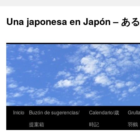
Una japonesa en Japón
Inicio
Buzón de sugerencias/
Calendario/歳
Grull
提案箱
時記
羽鶴