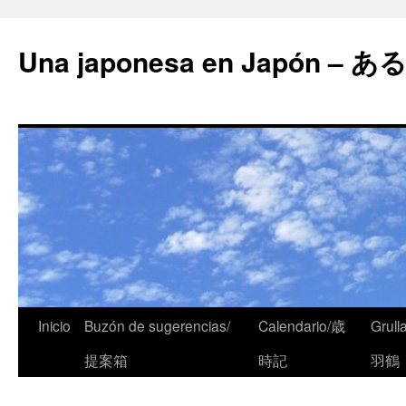
Una japonesa en Japón
Inicio
Buzón de sugerencias/
Calendario/歳
Grull
提案箱
時記
羽鶴