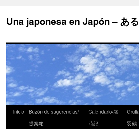
Una japonesa en Japón
Inicio
Buzón de sugerencias/
Calendario/歳
Grull
提案箱
時記
羽鶴