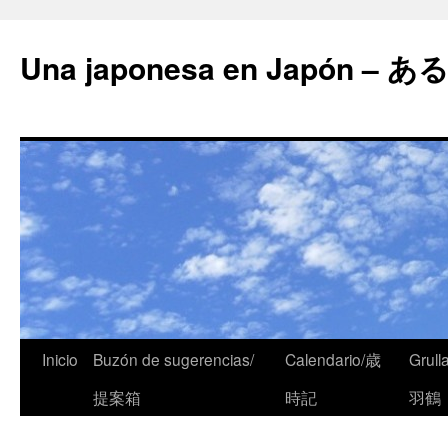
Una japonesa en Japón
Inicio
Buzón de sugerencias/
Calendario/歳
Grull
提案箱
時記
羽鶴