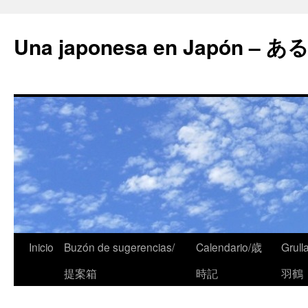
Una japonesa en Japón
Inicio
Buzón de sugerencias/
Calendario/歳
Grull
提案箱
時記
羽鶴