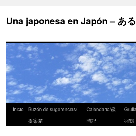
Una japonesa en Japón
Inicio
Buzón de sugerencias/
Calendario/歳
Grull
提案箱
時記
羽鶴