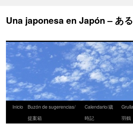
Una japonesa en Japón
Inicio
Buzón de sugerencias/
Calendario/歳
Grull
提案箱
時記
羽鶴