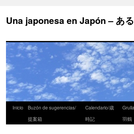
Una japonesa en Japón
Inicio
Buzón de sugerencias/
Calendario/歳
Grull
提案箱
時記
羽鶴