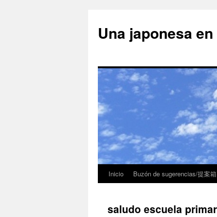
Una japonesa
Inicio
Buzón de sugerencias/提案箱
saludo escuela primar