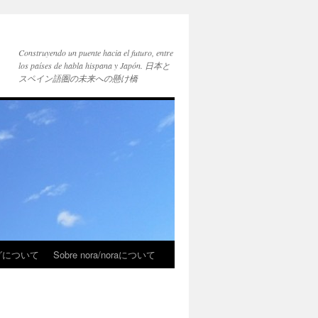
Construyendo un puente hacia el futuro, entre
los países de habla hispana y Japón. 日本と
スペイン語圏の未来への懸け橋
ブログについて
Sobre nora/noraについて