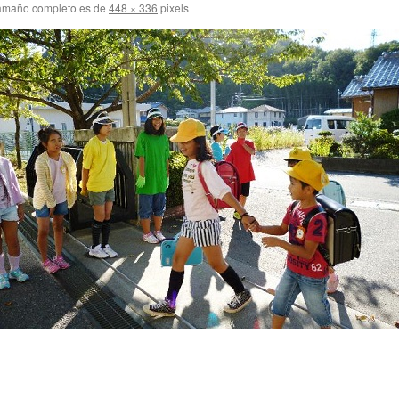
amaño completo es de
448 × 336
pixels