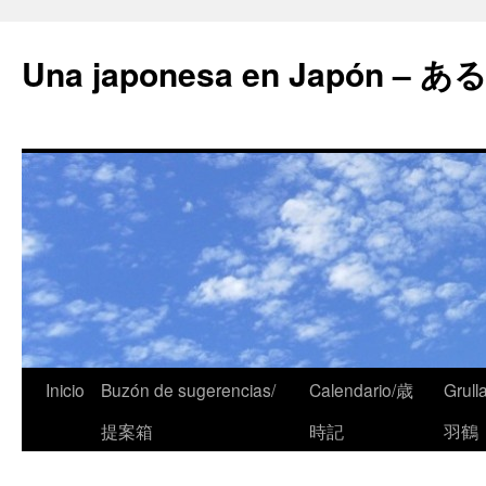
Una japonesa en Japón
Inicio
Buzón de sugerencias/
Calendario/歳
Grull
提案箱
時記
羽鶴