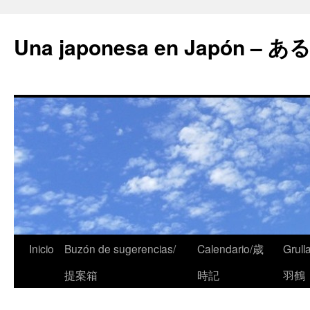
Una japonesa en Japón
Inicio
Buzón de sugerencias/
Calendario/歳
Grull
提案箱
時記
羽鶴