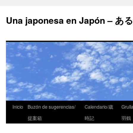
Una japonesa en Japón
Inicio
Buzón de sugerencias/
Calendario/歳
Grull
提案箱
時記
羽鶴