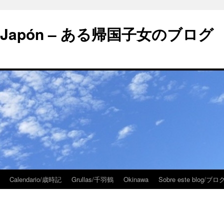
 en Japón – ある帰国子女のブログ
Calendario/歳時記
Grullas/千羽鶴
Okinawa
Sobre este blog/