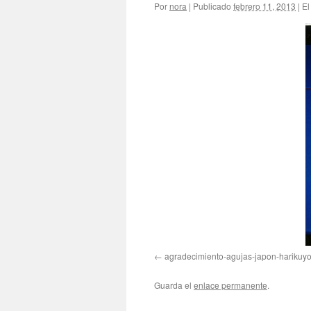
Por
nora
|
Publicado
febrero 11, 2013
|
El
agradecimiento-agujas-japon-harikuy
Guarda el
enlace permanente
.