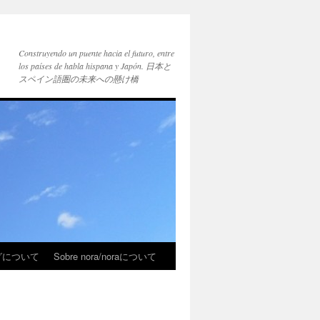
Construyendo un puente hacia el futuro, entre
los países de habla hispana y Japón. 日本と
スペイン語圏の未来への懸け橋
ブログについて
Sobre nora/noraについて