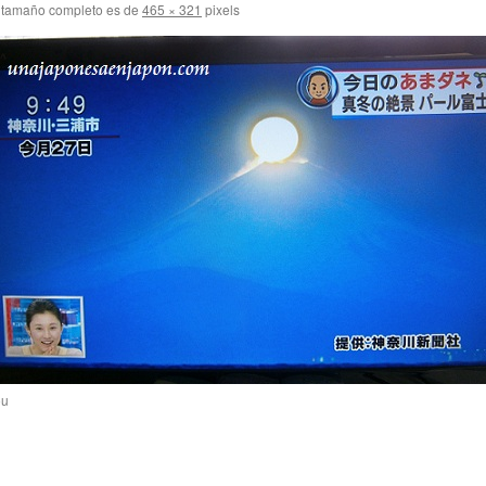
 tamaño completo es de
465 × 321
pixels
ou