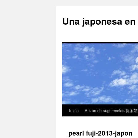
Una japonesa
Inicio
Buzón de sugerencias/提案箱
pearl fuji-2013-japon