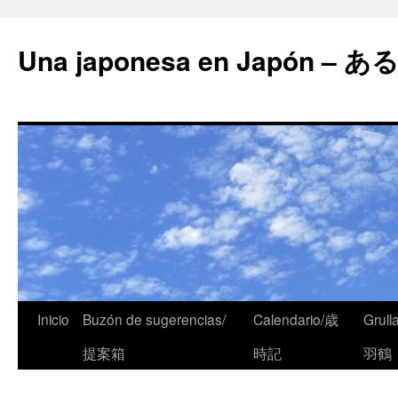
Una japonesa en Japón
Inicio
Buzón de sugerencias/
Calendario/歳
Grull
提案箱
時記
羽鶴