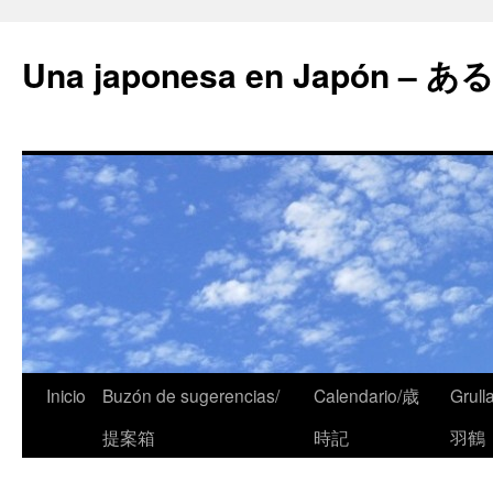
Una japonesa en Japón
Inicio
Buzón de sugerencias/
Calendario/歳
Grull
提案箱
時記
羽鶴