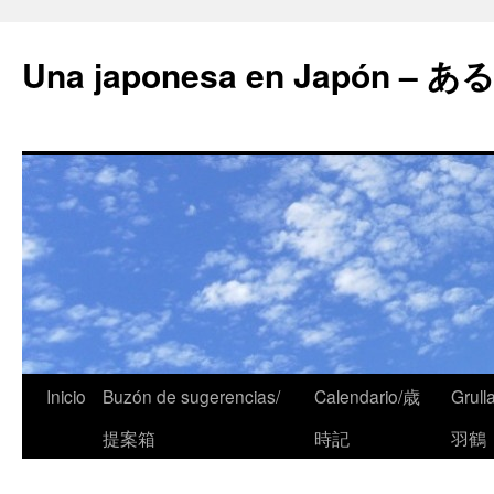
Una japonesa en Japón
Inicio
Buzón de sugerencias/
Calendario/歳
Grull
提案箱
時記
羽鶴