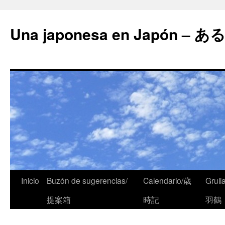
Una japonesa en Japón
Inicio
Buzón de sugerencias/
Calendario/歳
Grull
提案箱
時記
羽鶴