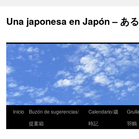
Una japonesa en Japón
Inicio
Buzón de sugerencias/
Calendario/歳
Grull
提案箱
時記
羽鶴