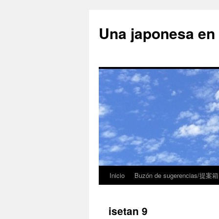
Una japonesa
Inicio
Buzón de sugerencias/提案箱
isetan 9