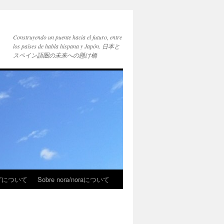
Construyendo un puente hacia el futuro, entre
los países de habla hispana y Japón. 日本と
スペイン語圏の未来への懸け橋
ブログについて
Sobre nora/noraについて