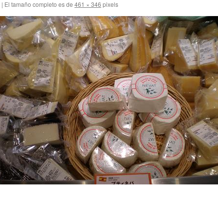
|
El tamaño completo es de
461 × 346
pixels