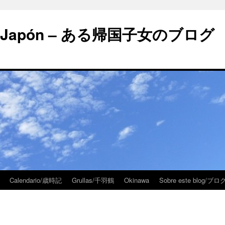
 en Japón – ある帰国子女のブログ
Calendario/歳時記
Grullas/千羽鶴
Okinawa
Sobre este blog/