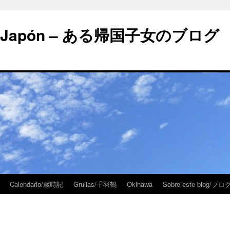
 en Japón – ある帰国子女のブログ
Calendario/歳時記
Grullas/千羽鶴
Okinawa
Sobre este blog/