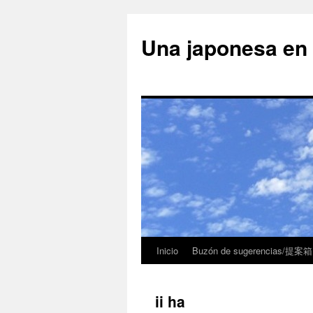
Una japonesa
Inicio
Buzón de sugerencias/提案箱
ii ha