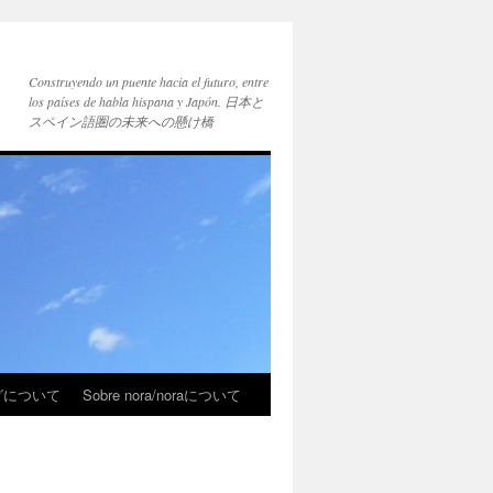
Construyendo un puente hacia el futuro, entre
los países de habla hispana y Japón. 日本と
スペイン語圏の未来への懸け橋
ブログについて
Sobre nora/noraについて