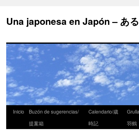
Una japonesa en Japón
Inicio
Buzón de sugerencias/
Calendario/歳
Grull
提案箱
時記
羽鶴