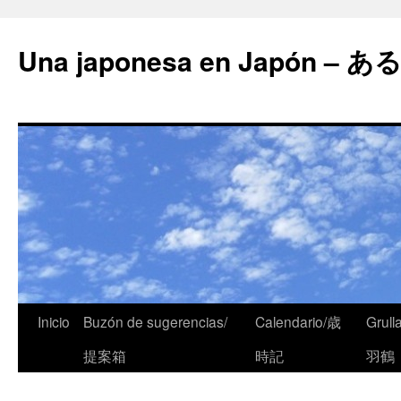
Una japonesa en Japón
Inicio
Buzón de sugerencias/
Calendario/歳
Grull
提案箱
時記
羽鶴