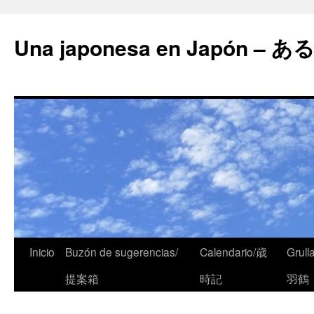
Una japonesa en Japón
Inicio
Buzón de sugerencias/
Calendario/歳
Grull
提案箱
時記
羽鶴