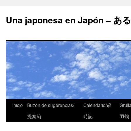
Una japonesa en Japón
Inicio
Buzón de sugerencias/
Calendario/歳
Grull
提案箱
時記
羽鶴